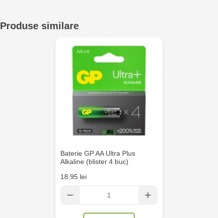
Multistore Telecentru - str. N. Testemițanu
Produse similare
Jucărenia Bălți- EviMall, et2
MultiStore Căușeni- str. Iurii Gagarin 24
Baterie GP AA Ultra Plus
Alkaline (blister 4 buc)
18.95 lei