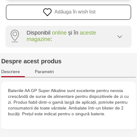
Adăuga în wish list
Disponibil
online
și în
aceste
magazine
:
Multistore Poșta Veche - str. Socoleni, 7
Despre acest produs
Multistore Centru - bd. Cantemir, 6
Descriere
Parametri
Jucarenia Buiucani Alfa
Bateriile AA GP Super Alkaline sunt excelente pentru nevoia
crescândă de surse de alimentare pentru dispozitivele de zi cu
Jucărenia Rîșcani - bd. Moscova, 2
zi. Produs fiabil dintr-o gamă largă de aplicații, potrivite pentru
consumatorii de toate vârstele. Ambalate într-un blister de 2
Jucărenia Bălți - str. Alexandru Cel Bun, 5
bucăți. Prețul este indicat pentru o singură baterie.
Jucarenia Ciocana - bd.Mircea cel Bătrân, 39