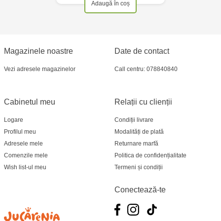
Adaugă în coș
Magazinele noastre
Date de contact
Vezi adresele magazinelor
Call centru: 078840840
Cabinetul meu
Relații cu clienții
Logare
Condiții livrare
Profilul meu
Modalități de plată
Adresele mele
Returnare marfă
Comenzile mele
Politica de confidențialitate
Wish list-ul meu
Termeni și condiții
Conectează-te