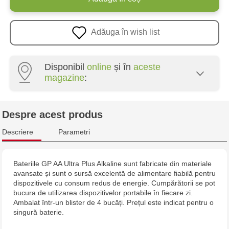
Adăuga în wish list
Disponibil
online
și în
aceste
magazine
:
Multistore Poșta Veche - str. Socoleni, 7
Despre acest produs
Multistore Centru - bd. Cantemir, 6
Descriere
Parametri
Jucarenia Buiucani Alfa
Bateriile GP AA Ultra Plus Alkaline sunt fabricate din materiale
avansate și sunt o sursă excelentă de alimentare fiabilă pentru
Jucărenia Rîșcani - bd. Moscova, 2
dispozitivele cu consum redus de energie. Cumpărătorii se pot
bucura de utilizarea dispozitivelor portabile în fiecare zi.
Jucărenia Bălți - str. Alexandru Cel Bun, 5
Ambalat într-un blister de 4 bucăți. Prețul este indicat pentru o
singură baterie.
Jucărenia Cahul - str. Ștefan cel Mare, 29А