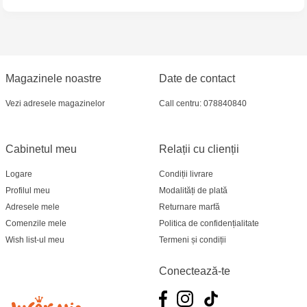
Jucarenia Ciocana - bd.Mircea cel Bătrân, 39
Multistore Telecentru - str. N. Testemițanu
Magazinele noastre
Date de contact
Multistore Soroca - bd. Ștefan cel Mare, 110
Vezi adresele magazinelor
Call centru: 078840840
Jucărenia Bălți- EviMall, et2
Cabinetul meu
Relații cu clienții
MultiStore Căușeni- str. Iurii Gagarin 24
Logare
Condiții livrare
Profilul meu
Modalități de plată
Adresele mele
Returnare marfă
Comenzile mele
Politica de confidențialitate
Wish list-ul meu
Termeni și condiții
Conectează-te