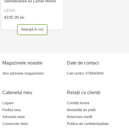
Sărbătoarea lui Lionel Messi
LEGO
4235.00 lei
Adaugă în coș
Magazinele noastre
Date de contact
Vezi adresele magazinelor
Call centru: 078840840
Cabinetul meu
Relații cu clienții
Logare
Condiții livrare
Profilul meu
Modalități de plată
Adresele mele
Returnare marfă
Comenzile mele
Politica de confidențialitate