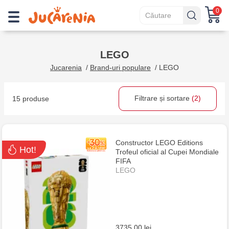
0
LEGO
Jucarenia
/
Brand-uri populare
/
LEGO
Filtrare și sortare
(2)
15 produse
Constructor LEGO Editions
Hot!
Trofeul oficial al Cupei Mondiale
FIFA
LEGO
3735.00 lei