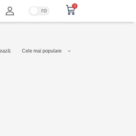
0
ru
ro
ează:
Cele mai populare