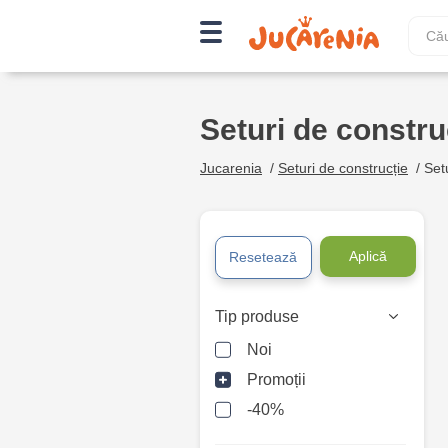
Seturi de constru
Jucarenia
/
Seturi de construcție
/
Set
Aplică
Resetează
Tip produse
Noi
Promoții
-40%