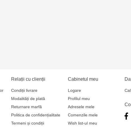
Relații cu clienții
Cabinetul meu
Dat
or
Condiții livrare
Logare
Cal
Modalități de plată
Profilul meu
Co
Returnare marfă
Adresele mele
Politica de confidențialitate
Comenzile mele
Termeni și condiții
Wish list-ul meu