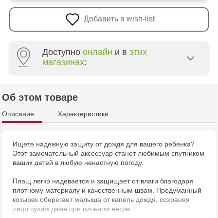
Добавить в wish-list
Доступно
онлайн
и в
этих
магазинах
:
Multistore Poșta Veche - str. Socoleni, 7
Об этом товаре
Multistore Centru - bd. Cantemir, 6
Описание
Характеристики
Jucărenia Bălți - str. Alexandru Cel Bun, 5
Ищете надежную защиту от дождя для вашего ребенка?
Этот замечательный аксессуар станет любимым спутником
Jucărenia Cahul - str. Ștefan cel Mare, 29А
ваших детей в любую ненастную погоду.
Jucarenia Ciocana - bd.Mircea cel Bătrân, 39
Плащ легко надевается и защищает от влаги благодаря
плотному материалу и качественным швам. Продуманный
козырек оберегает малыша от капель дождя, сохраняя
лицо сухим даже при сильном ветре.