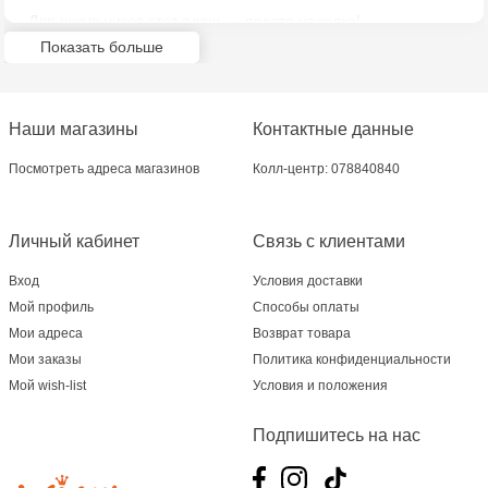
Для школьников этот плащ — просто находка!
Дополнительное пространство позволяет носить его со
Показать больше
школьным рюкзаком или ранцем без ущерба комфорту.
Малыши будут в восторге от того, что их вещи тоже
остаются сухими — ведь это гарантировано
предусмотренным местом для рюкзака.
Наши магазины
Контактные данные
Отличный вариант как для малышей, так и подростков.
Посмотреть адреса магазинов
Колл-центр: 078840840
Ребята смогут беззаботно гулять по улице во время
переменчивой осенней погоды.
Личный кабинет
Связь с клиентами
Удобство в уходе отмечают все родители: плащ легко
моется простой водой. А он прослужит не один сезон,
Вход
Условия доставки
благодаря прочному материалу его устойчивость к износу
Мой профиль
Способы оплаты
приятно удивляет.
Мои адреса
Возврат товара
Мои заказы
Политика конфиденциальности
Мой wish-list
Условия и положения
Подпишитесь на нас