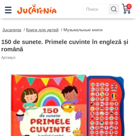
0
Jucarenia
/
Книги для детей
/
Музыкальные книги
150 de sunete. Primele cuvinte în engleză și
română
Артикул: