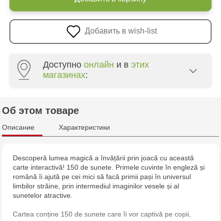
Добавить в wish-list
Доступно
онлайн
и в
этих
магазинах
:
Multistore Poșta Veche - str. Socoleni, 7
Об этом товаре
Multistore Centru - bd. Cantemir, 6
Описание
Характеристики
Jucărenia Bălți - str. Alexandru Cel Bun, 5
Descoperă lumea magică a învățării prin joacă cu această
carte interactivă! 150 de sunete. Primele cuvinte în engleză și
Jucărenia Cahul - str. Ștefan cel Mare, 29А
română îi ajută pe cei mici să facă primii pași în universul
limbilor străine, prin intermediul imaginilor vesele și al
Multistore Soroca - bd. Ștefan cel Mare, 110
sunetelor atractive.
Cartea conține 150 de sunete care îi vor captivă pe copii,
MultiStore Căușeni- str. Iurii Gagarin 24