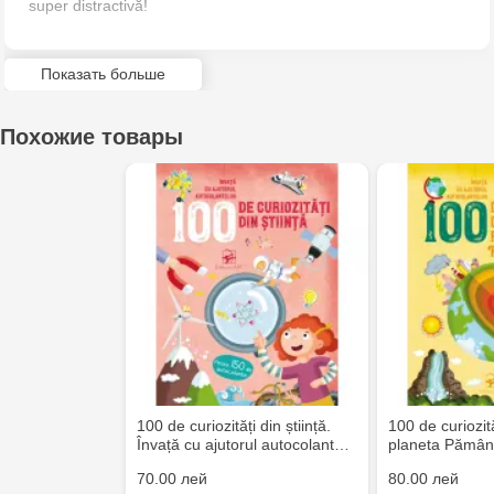
super distractivă!
Multistore Telecentru - str. N. Testemițanu
Показать больше
Multistore Soroca - bd. Ștefan cel Mare, 110
Похожие товары
100 de curiozități din știință.
100 de curiozit
Învață cu ajutorul autocolant…
planeta Pământ
70.00 лей
80.00 лей