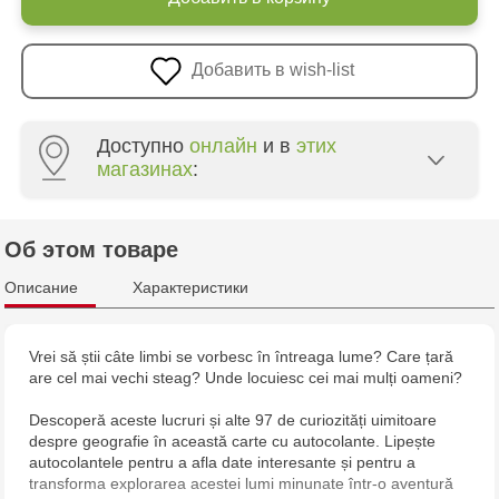
Добавить в wish-list
Доступно
онлайн
и в
этих
магазинах
:
Multistore Poșta Veche - str. Socoleni, 7
Об этом товаре
Multistore Centru - bd. Cantemir, 6
Описание
Характеристики
Jucarenia Buiucani Alfa
Vrei să știi câte limbi se vorbesc în întreaga lume? Care țară
are cel mai vechi steag? Unde locuiesc cei mai mulți oameni?
Jucărenia Bălți - str. Alexandru Cel Bun, 5
Descoperă aceste lucruri și alte 97 de curiozități uimitoare
Jucărenia Cahul - str. Ștefan cel Mare, 29А
despre geografie în această carte cu autocolante. Lipește
autocolantele pentru a afla date interesante și pentru a
transforma explorarea acestei lumi minunate într-o aventură
Jucarenia Ciocana - bd.Mircea cel Bătrân, 39