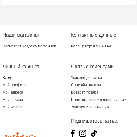
MultiStore Căușeni- str. Iurii Gagarin 24
Наши магазины
Контактные данные
Посмотреть адреса магазинов
Колл-центр: 078840840
Личный кабинет
Связь с клиентами
Вход
Условия доставки
Мой профиль
Способы оплаты
Мои адреса
Возврат товара
Мои заказы
Политика конфиденциальности
Мой wish-list
Условия и положения
Подпишитесь на нас