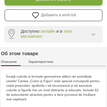
Добавить в wish-list
Доступно
онлайн
и в
этих
магазинах
:
Multistore Poșta Veche - str. Socoleni, 7
Об этом товаре
Multistore Centru - bd. Cantemir, 6
Описание
Характеристики
Jucărenia Bălți - str. Alexandru Cel Bun, 5
Învață culorile și formele geometrice alături de animăluțe
vesele! Cartea „Culori și Figuri” este special concepută pentru
Jucărenia Cahul - str. Ștefan cel Mare, 29А
copiii preșcolari, ajutându-i să recunoască și să asocieze
culorile și figurile într-un mod distractiv și educativ. Include 62
Multistore Telecentru - str. N. Testemițanu
de autocolante atractive pentru a face procesul de învățare
mai captivant.
Multistore Soroca - bd. Ștefan cel Mare, 110