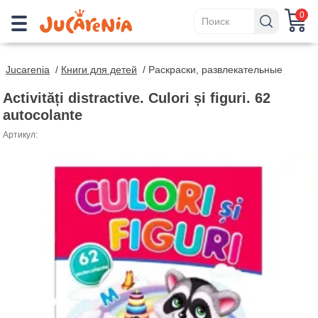
0
Jucarenia
/
Книги для детей
/
Раскраски, развлекательные
Activități distractive. Culori și figuri. 62
autocolante
Артикул: