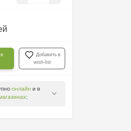
ей
 в
Добавить в
wish-list
упно
онлайн
и в
магазинах
:
oșta Veche - str.