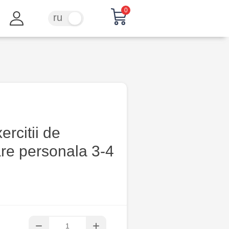
0
ru
ro
ercitii de
are personala 3-4