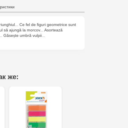
Multistore C
ристики
6
triunghiul... Ce fel de figuri geometrice sunt
Jucarenia B
ul să ajungă la morcov... Asortează
.. Găsește umbră vulpii...
Jucărenia Bă
Cel Bun, 5
Jucărenia Ca
Mare, 29А
ак же:
Multistore T
Testemițan
Multistore S
Mare, 110
MultiStore C