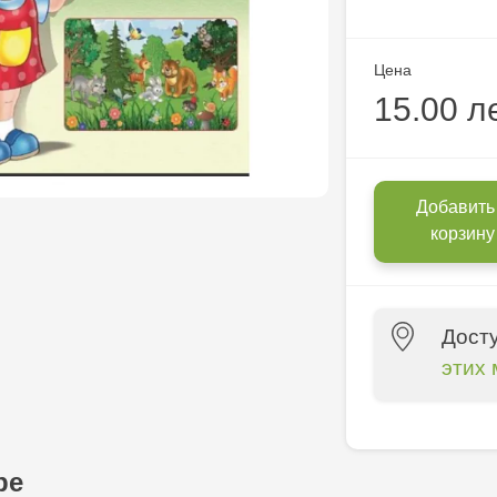
Цена
15.00 л
Добавить
корзину
Дост
этих 
Multistore P
Socoleni, 7
ре