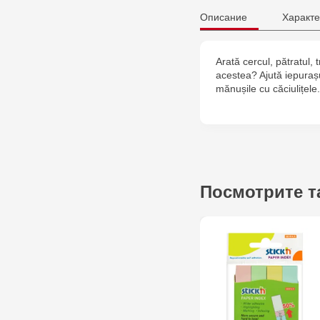
Описание
Характе
Arată cercul, pătratul, 
acestea? Ajută iepuraș
mănușile cu căciulițele.
Посмотрите т