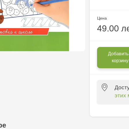
Цена
49.00 л
Добавить
корзину
Дост
этих 
Multistore C
6
ре