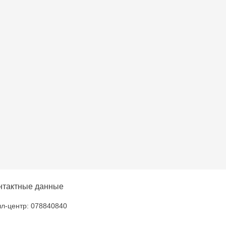
lți - str. Alexandru
нтактные данные
л-центр: 078840840