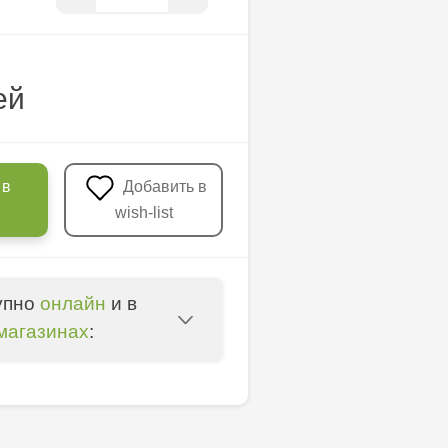
ей
 в
Добавить в
wish-list
упно
онлайн
и в
магазинах
:
entru - bd. Cantemir,