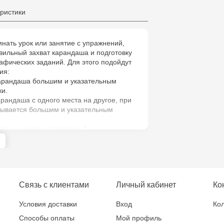
Jucărenia Bă
ристики
Cel Bun, 5
нать урок или занятие с упражнений,
вильный захват карандаша и подготовку
афических заданий. Для этого подойдут
ия:
карандаша большим и указательным
ки.
рандаша с одного места на другое, при
тывается большим и указательным
андаша между ладонями. 4.
аша между большим и указательным
ей рук путем поглаживания листа бумаги
у или сверху вниз (бумагу можно
 ощупь тканью или кусочком меха).
Связь с клиентами
Личный кабинет
Ко
 кистей рук с последующим их
Условия доставки
Вход
Кол
аживание одной кисти руки другой.
нашей книге будут интересными и
Способы оплаты
Мой профиль
о ребенка!