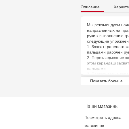
Описание
Характе
Мы рекомендуем начи
направленных на пра
руки к выполнению гр
следующие упражнен
1. Захват граненого 
пальцами рабочей ру
2. Перекладывание ка
этом карандаш захва
пальцами.
3. Прокатывание кар
Прокатывание каранд
Показать больше
пальцем.
5. Расслабление кист
от середины в сторон
заменить приятной на
Наши магазины
6. Круговые вращения
расслаблением.
Посмотреть адреса
7. Попеременное погл
Уверены, занятия по 
магазинов
полезными для вашег