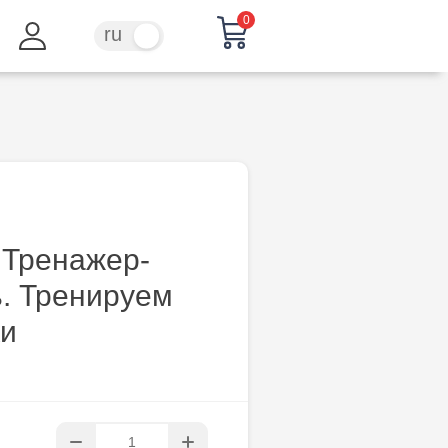
0
ru
ro
. Тренажер-
. Тренируем
ки