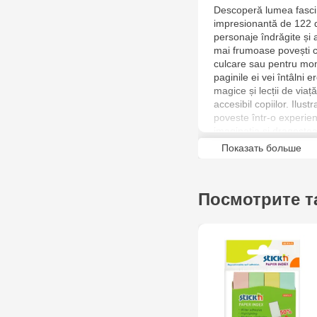
Descoperă lumea fasci
impresionantă de 122 d
personaje îndrăgite și
mai frumoase povești cla
culcare sau pentru mom
paginile ei vei întâlni e
magice și lecții de viaț
accesibil copiilor. Ilust
poveste într-o experien
imaginația și dragostea
Показать больше
Посмотрите т