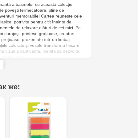
nantă a basmelor cu această colecție
Jucarenia B
e povești fermecătoare, pline de
 aventuri memorabile! Cartea reunește cele
Jucărenia Bă
sice, potrivite pentru citit înainte de
entele de relaxare alături de cei mici. Pe
Cel Bun, 5
roi curajoși, prințese grațioase, creaturi
ă prețioase, prezentate într-un limbaj
Jucărenia Ca
rațiile colorate și vesele transformă fiecare
ță vizuală captivantă, menită să dezvolte
Mare, 29А
 pentru lectură.
Multistore T
Testemițan
ак же:
Multistore S
Mare, 110
MultiStore C
Gagarin 24