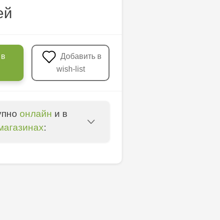
ей
 в
Добавить в
wish-list
упно
онлайн
и в
магазинах
:
oșta Veche - str.
entru - bd. Cantemir,