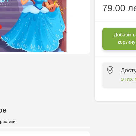
79.00 л
Добавить
корзину
Дост
этих 
Multistore P
Socoleni, 7
ре
Multistore C
ристики
6