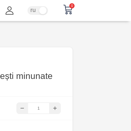
0
ru
ro
ești minunate