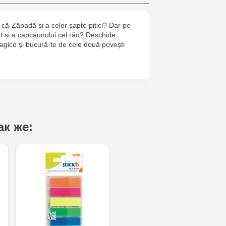
6
că-Zăpadă și a celor șapte pitici? Dar pe
Multistore T
at și a capcaunului cel rău? Deschide
Testemițan
magice și bucură-te de cele două povești
Multistore S
Mare, 110
MultiStore C
Gagarin 24
ак же: