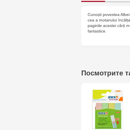
Cunoști povestea Albei-
cea a motanului încălț
paginile acestei cărți 
fantastice.
Посмотрите т