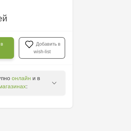
ей
 в
Добавить в
wish-list
упно
онлайн
и в
магазинах
:
oșta Veche - str.
entru - bd. Cantemir,