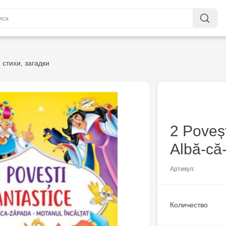
 стихи, загадки
2 Poveșt
Albă-că
Артикул:
Количество