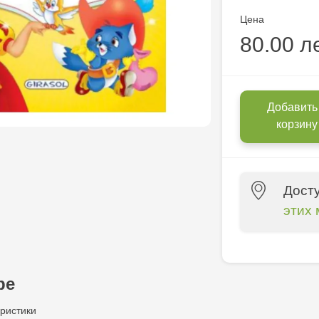
Цена
80.00 л
Добавить
корзину
Дост
этих 
Multistore P
Socoleni, 7
ре
Multistore C
ристики