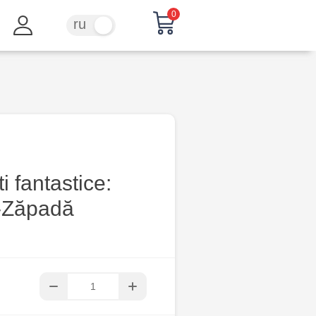
0
ru
ro
i fantastice:
-Zăpadă