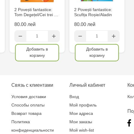
2 Povești fantastice:
2 Povești fantastice:
Tom Degețel/Cei trei …
Scufița Roșie/Aladin
80.00 лей
80.00 лей
Добавить в
Добавить в
корзину
корзину
Связь с клиентами
Личный кабинет
Ко
Условия доставки
Вход
Кол
Способы оплаты
Мой профиль
По
Возврат товара
Мои адреса
Политика
Мои заказы
конфиденциальности
Мой wish-list