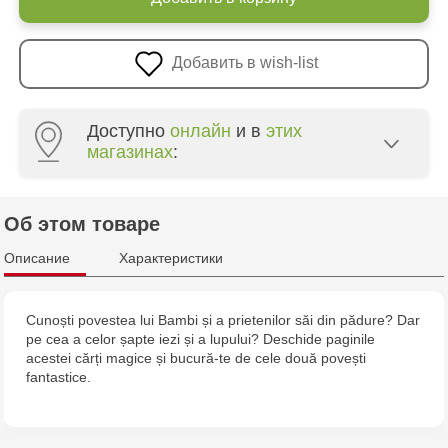
Добавить в wish-list
Доступно
онлайн
и в
этих
магазинах
:
Multistore Poșta Veche - str. Socoleni, 7
Об этом товаре
Multistore Centru - bd. Cantemir, 6
Описание
Характеристики
Multistore Telecentru - str. N. Testemițanu
Cunoști povestea lui Bambi și a prietenilor săi din pădure? Dar
pe cea a celor șapte iezi și a lupului? Deschide paginile
Multistore Soroca - bd. Ștefan cel Mare, 110
acestei cărți magice și bucură-te de cele două povești
fantastice.
MultiStore Căușeni- str. Iurii Gagarin 24