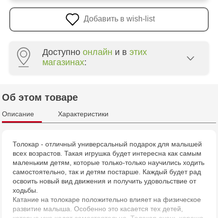
Добавить в wish-list
Доступно
онлайн
и в
этих
магазинах
:
Multistore Poșta Veche - str. Socoleni, 7
Об этом товаре
Multistore Centru - bd. Cantemir, 6
Описание
Характеристики
Jucarenia Buiucani Alfa
Толокар - отличный универсальный подарок для малышей
всех возрастов. Такая игрушка будет интересна как самым
Jucărenia Bălți - str. Alexandru Cel Bun, 5
маленьким детям, которые только-только научились ходить
самостоятельно, так и детям постарше. Каждый будет рад
Jucărenia Cahul - str. Ștefan cel Mare, 29А
освоить новый вид движения и получить удовольствие от
ходьбы.
Катание на толокаре положительно влияет на физическое
Jucarenia Ciocana - bd.Mircea cel Bătrân, 39
развитие малыша. Особенно это касается тех детей,