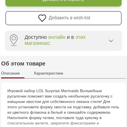
Добавить в wish-list
Доступно
онлайн
и в
этих
магазинах
:
Multistore Poșta Veche - str. Socoleni, 7
Об этом товаре
Multistore Centru - bd. Cantemir, 6
Описание
Характеристики
Jucărenia Rîșcani - bd. Moscova, 2
Игровой набор LOL Surprise Mermaids Волшебные
русалочки поможет вам создать необычную русалочку с
Jucărenia Bălți - str. Alexandru Cel Bun, 5
изящным хвостом для собственного океана стиля! Для
этого установите форму хвоста на подставку, добавьте гель
Jucărenia Cahul - str. Ștefan cel Mare, 29А
из цветного флакона в белый и смешайте содержимое.
Наполните форму гелем, поставьте туда куколку в
спасательном жилете, закрепите фиксаторами и
Jucarenia Ciocana - bd.Mircea cel Bătrân, 39