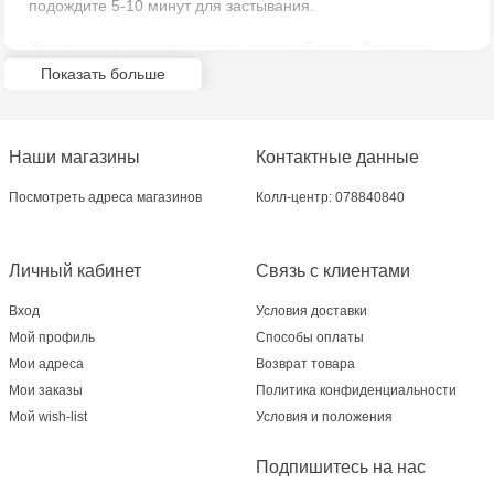
подождите 5-10 минут для застывания.
Multistore Telecentru - str. N. Testemițanu
Хвост может изменять цвет в холодной воде. Для этого
окуните его в воду температурой 0 градусов Цельсия и
Показать больше
наблюдайте магию. Куколка может быть русалкой или
Multistore Soroca - bd. Ștefan cel Mare, 110
стильной девочкой. Снимите хвост и наденьте одежду из
набора.
Наши магазины
Контактные данные
В набор входит: кукла-тотс; 2 элемента одежды; 1-3
аксессуара; спасательный жилет; форма для хвоста; 2
Посмотреть адреса магазинов
Колл-центр: 078840840
бутылочки с гелем; шарик; держатель для куклы;
инструкция.
Личный кабинет
Связь с клиентами
Вход
Условия доставки
Мой профиль
Способы оплаты
Мои адреса
Возврат товара
Мои заказы
Политика конфиденциальности
Мой wish-list
Условия и положения
Подпишитесь на нас