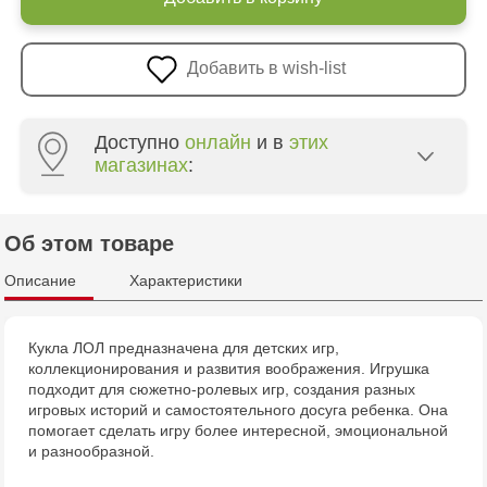
Добавить в wish-list
Доступно
онлайн
и в
этих
магазинах
:
Multistore Poșta Veche - str. Socoleni, 7
Об этом товаре
Multistore Centru - bd. Cantemir, 6
Описание
Характеристики
Jucărenia Rîșcani - bd. Moscova, 2
Кукла ЛОЛ предназначена для детских игр,
коллекционирования и развития воображения. Игрушка
Jucărenia Bălți - str. Alexandru Cel Bun, 5
подходит для сюжетно-ролевых игр, создания разных
игровых историй и самостоятельного досуга ребенка. Она
помогает сделать игру более интересной, эмоциональной
и разнообразной.