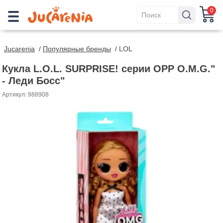
0
Jucarenia
/
Популярные бренды
/
LOL
Кукла L.O.L. SURPRISE! серии OPP O.M.G."
- Леди Босс"
Артикул: 988908