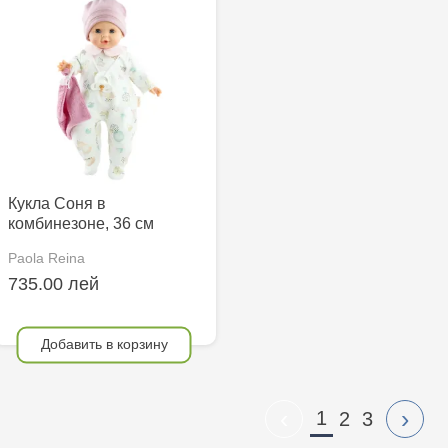
Кукла Соня в
комбинезоне, 36 см
Paola Reina
735.00 лей
Добавить в корзину
‹
›
1
2
3