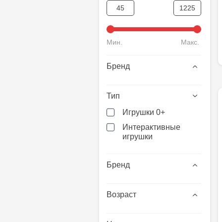
Мин.
Макс.
Бренд
Тип
Игрушки 0+
Интерактивные
игрушки
Бренд
Возраст