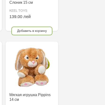
Слоник 15 см
KEEL TOYS
139.00 лей
Добавить в корзину
Мягкая игрушка Pippins
14 см