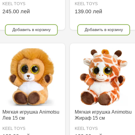
KEEL TOYS
KEEL TOYS
245.00 лей
139.00 лей
Добавить в корзину
Добавить в корзину
Мягкая игрушка Animotsu
Мягкая игрушка Animotsu
Лев 15 см
Жираф 15 см
KEEL TOYS
KEEL TOYS