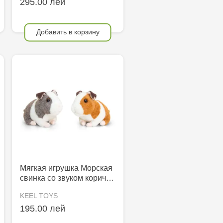
295.00 лей
Добавить в корзину
Мягкая игрушка Морская
свинка со звуком корич…
KEEL TOYS
195.00 лей