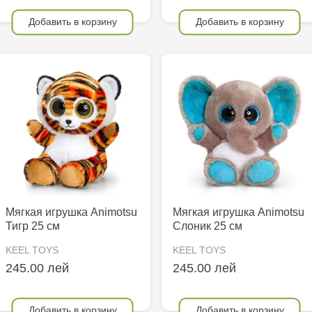
Добавить в корзину
Добавить в корзину
Мягкая игрушка Animotsu
Мягкая игрушка Animotsu
Тигр 25 см
Слоник 25 см
KEEL TOYS
KEEL TOYS
245.00 лей
245.00 лей
Добавить в корзину
Добавить в корзину