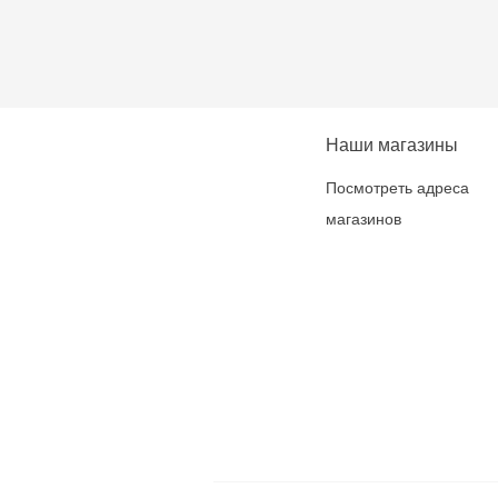
Наши магазины
Посмотреть адреса
магазинов