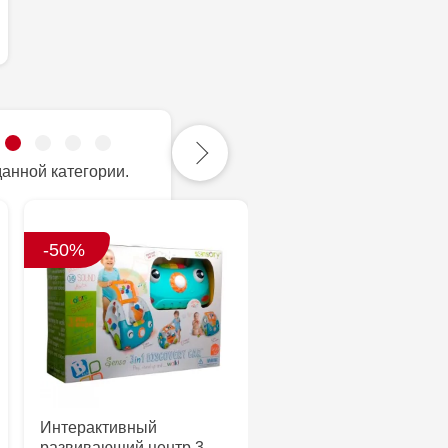
данной категории.
-50%
-50%
Интерактивный
Конструктор мягкий
развивающий центр 3 …
Слоны, El Basco