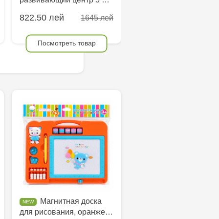
822.50 лей
39.47 лей
1645 лей
78.95
Посмотреть товар
Посмотреть товар
Магнитная доска
для рисования, оранже…