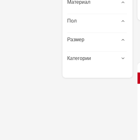
Материал
полимерный материал
Пол
Размер
Категории