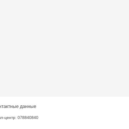
entru - bd. Cantemir,
lți - str. Alexandru
elecentru - str. N.
u
нтактные данные
л-центр: 078840840