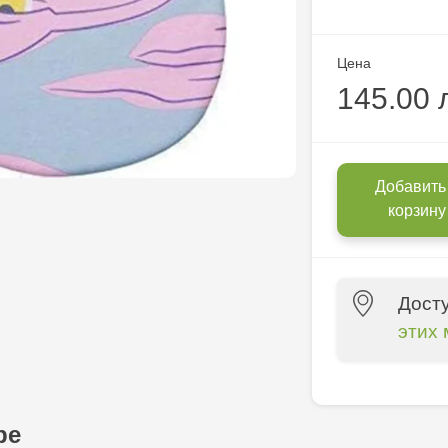
Цена
145.00 
Добавить
корзину
Дост
этих 
Multistore P
Socoleni, 7
ре