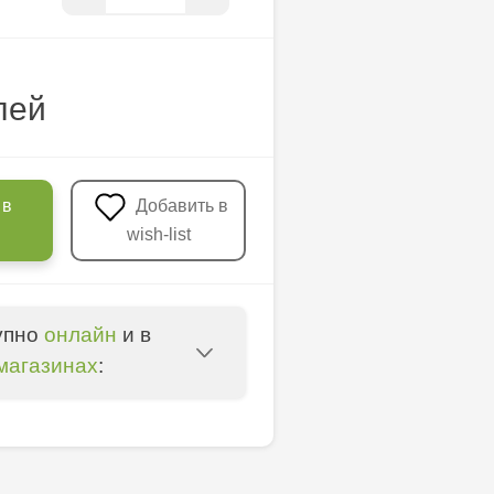
лей
 в
Добавить в
wish-list
упно
онлайн
и в
магазинах
:
oșta Veche - str.