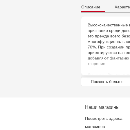
Описание
Характе
Высококачественные 
признание среди девоч
это прежде всего без
многофункциональнос
70%. При создании пр
ориентируются на те
добавляют фантазию 
творение.
Все куклы бренда мог
которые делают ее ре
Показать больше
для детей летнего во
популярность во всем
Zapf Creation развив
Наши магазины
заботиться, уважать и
Посмотреть адреса
магазинов