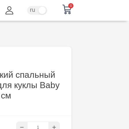
0
ru
ro
кий спальный
для куклы Baby
 см