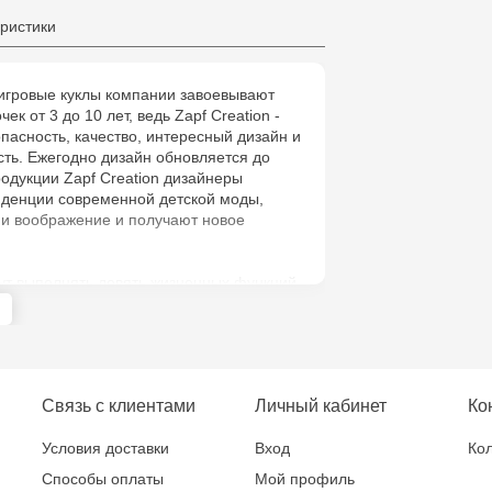
Multistore C
ристики
6
игровые куклы компании завоевывают
Jucărenia Bă
ек от 3 до 10 лет, ведь Zapf Creation -
Cel Bun, 5
опасность, качество, интересный дизайн и
ть. Ежегодно дизайн обновляется до
одукции Zapf Creation дизайнеры
Multistore T
нденции современной детской моды,
Testemițan
и воображение и получают новое
ут выполнять девять жизненных функций,
алистичной. У компании есть игрушки и
зраста и для подростков, набирают
 мире.
ает воображение ребенка, учит
Связь с клиентами
Личный кабинет
Ко
 ответственно относиться к ближнему.
Условия доставки
Вход
Кол
Способы оплаты
Мой профиль