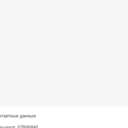
нтактные данные
л-центр: 078840840