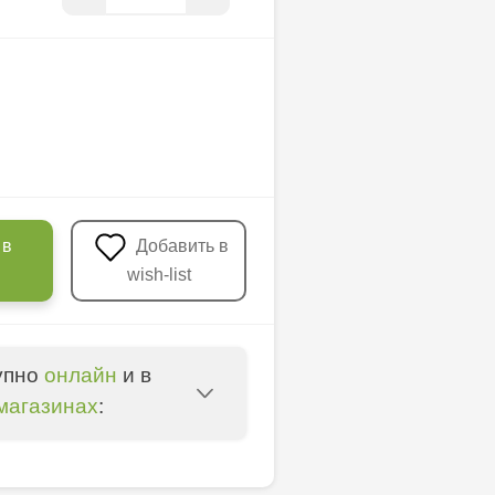
 в
Добавить в
wish-list
упно
онлайн
и в
магазинах
:
entru - bd. Cantemir,