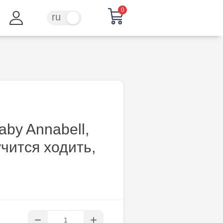
0
ru
ro
aby Annabell,
чится ходить,