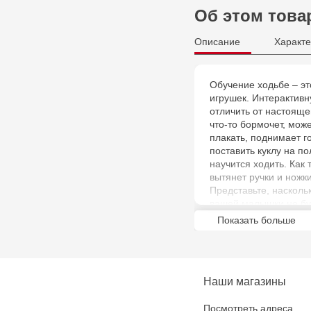
Об этом това
Описание
Характе
Обучение ходьбе – э
игрушек. Интерактивн
отличить от настояще
что-то бормочет, може
плакать, поднимает г
поставить куклу на по
научится ходить. Как
вытянет ручки и ножки
Представьте, насколь
вашей малышки не бу
заботливой и ответст
Показать больше
Наши магазины
Посмотреть адреса