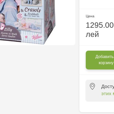
Цена
1295.00
лей
Добавить
корзину
Дост
этих 
Multistore C
6