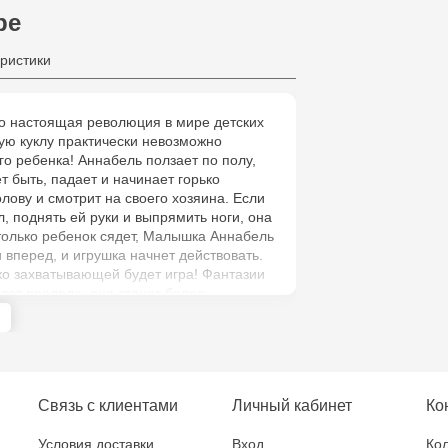
ре
ристики
то настоящая революция в мире детских
ую куклу практически невозможно
го ребенка! Аннабель ползает по полу,
т быть, падает и начинает горько
олову и смотрит на своего хозяина. Если
л, поднять ей руки и выпрямить ноги, она
 только ребенок сядет, Малышка Аннабель
 вперед, и игрушка начнет действовать.
ко захватывающей будет игра! Фантазии
дет предела, она станет более
венной.
Связь с клиентами
Личный кабинет
Ко
Условия доставки
Вход
Кол