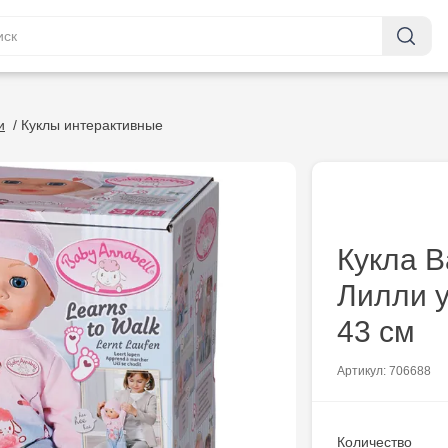
и
/
Куклы интерактивные
Кукла B
Лилли у
43 см
Артикул: 706688
Количество