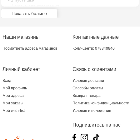
- 1 пустышка;
Jucarenia Ciocana - bd.Mircea cel Bătrân, 39
- 1 миска для кормления;
- столовые приборы;
Показать больше
- аксессуары.
Multistore Telecentru - str. N. Testemițanu
Multistore Soroca - bd. Ștefan cel Mare, 110
Наши магазины
Контактные данные
Jucărenia Bălți- EviMall, et2
Посмотреть адреса магазинов
Колл-центр: 078840840
MultiStore Căușeni- str. Iurii Gagarin 24
Личный кабинет
Связь с клиентами
Вход
Условия доставки
Мой профиль
Способы оплаты
Мои адреса
Возврат товара
Мои заказы
Политика конфиденциальности
Мой wish-list
Условия и положения
Подпишитесь на нас