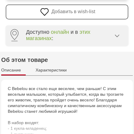
Добавить в wish-list
Доступно
онлайн
и в
этих
магазинах
:
Multistore Poșta Veche - str. Socoleni, 7
Об этом товаре
Multistore Centru - bd. Cantemir, 6
Описание
Характеристики
Jucarenia Buiucani Alfa
С Bebelou все стало еще веселее, чем раньше! С этим
веселым малышом, который улыбается, когда вы трогаете
Jucărenia Rîșcani - bd. Moscova, 2
его животик, трапеза пройдет очень весело! Благодаря
симпатичному комбинезону и качественным аксессуарам
Jucărenia Bălți - str. Alexandru Cel Bun, 5
Bebelou станет любимой игрушкой!
В набор входят:
Jucărenia Cahul - str. Ștefan cel Mare, 29А
- 1 кукла-младенец;