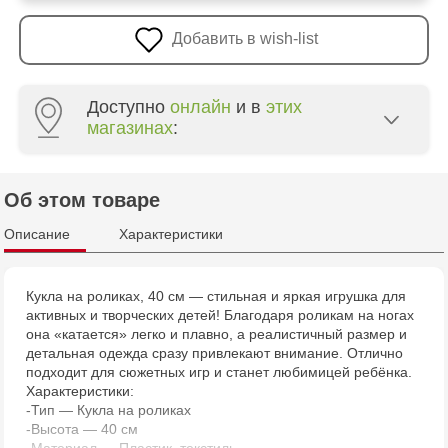
Добавить в wish-list
Доступно
онлайн
и в
этих
магазинах
:
Multistore Poșta Veche - str. Socoleni, 7
Об этом товаре
Multistore Centru - bd. Cantemir, 6
Описание
Характеристики
Jucărenia Bălți - str. Alexandru Cel Bun, 5
Кукла на роликах, 40 см — стильная и яркая игрушка для
активных и творческих детей! Благодаря роликам на ногах
Multistore Telecentru - str. N. Testemițanu
она «катается» легко и плавно, а реалистичный размер и
детальная одежда сразу привлекают внимание. Отлично
Multistore Soroca - bd. Ștefan cel Mare, 110
подходит для сюжетных игр и станет любимицей ребёнка.
Характеристики:
-Тип — Кукла на роликах
MultiStore Căușeni- str. Iurii Gagarin 24
-Высота — 40 см