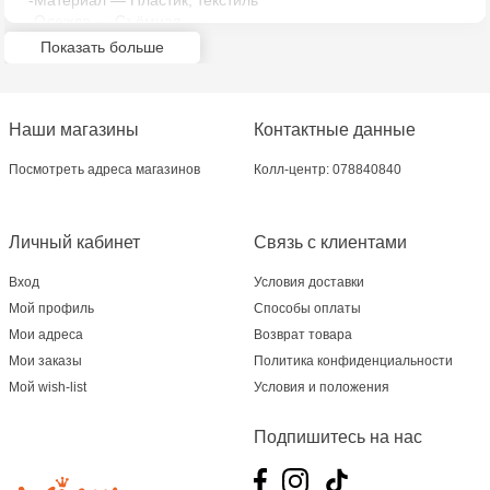
-Материал — Пластик, текстиль
-Одежда — Съёмная
-Подвижность — Руки, ноги, голова
Показать больше
-Возраст — От 3 лет
-Упаковка — Коробка
Наши магазины
Контактные данные
Посмотреть адреса магазинов
Колл-центр: 078840840
Личный кабинет
Связь с клиентами
Вход
Условия доставки
Мой профиль
Способы оплаты
Мои адреса
Возврат товара
Мои заказы
Политика конфиденциальности
Мой wish-list
Условия и положения
Подпишитесь на нас