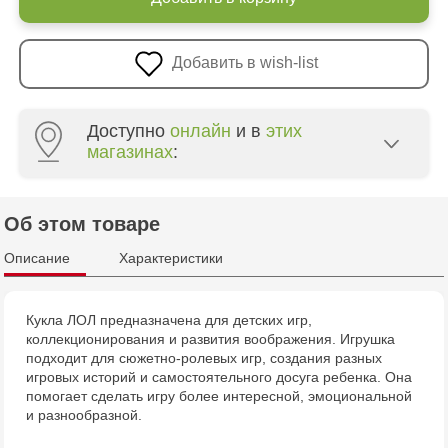
Добавить в wish-list
Доступно
онлайн
и в
этих
магазинах
:
Multistore Poșta Veche - str. Socoleni, 7
Об этом товаре
Multistore Centru - bd. Cantemir, 6
Описание
Характеристики
Jucărenia Rîșcani - bd. Moscova, 2
Кукла ЛОЛ предназначена для детских игр,
коллекционирования и развития воображения. Игрушка
подходит для сюжетно-ролевых игр, создания разных
игровых историй и самостоятельного досуга ребенка. Она
помогает сделать игру более интересной, эмоциональной
и разнообразной.