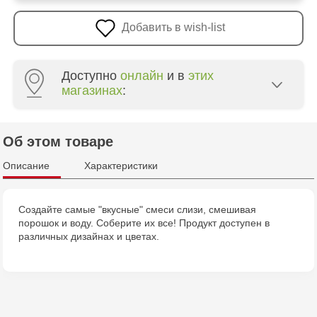
Добавить в wish-list
Доступно
онлайн
и в
этих
магазинах
:
Multistore Poșta Veche - str. Socoleni, 7
Об этом товаре
Multistore Centru - bd. Cantemir, 6
Описание
Характеристики
Jucărenia Rîșcani - bd. Moscova, 2
Создайте самые "вкусные" смеси слизи, смешивая
порошок и воду. Соберите их все! Продукт доступен в
Jucarenia Buiucani Alfa
различных дизайнах и цветах.
Jucărenia Bălți - str. Alexandru Cel Bun, 5
Jucărenia Cahul - str. Ștefan cel Mare, 29А