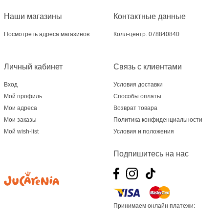
Jucarenia Ciocana - bd.Mircea cel Bătrân, 39
Наши магазины
Контактные данные
Multistore Telecentru - str. N. Testemițanu
Посмотреть адреса магазинов
Колл-центр: 078840840
Multistore Soroca - bd. Ștefan cel Mare, 110
Личный кабинет
Связь с клиентами
Jucărenia Bălți- EviMall, et2
Вход
Условия доставки
Мой профиль
Способы оплаты
MultiStore Căușeni- str. Iurii Gagarin 24
Мои адреса
Возврат товара
Мои заказы
Политика конфиденциальности
Мой wish-list
Условия и положения
Подпишитесь на нас
Принимаем онлайн платежи: