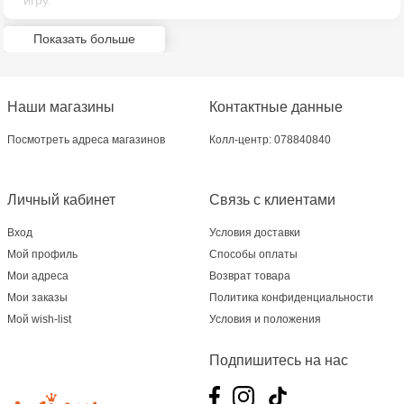
игру.
Jucarenia Ciocana - bd.Mircea cel Bătrân, 39
Показать больше
Multistore Telecentru - str. N. Testemițanu
Multistore Soroca - bd. Ștefan cel Mare, 110
Наши магазины
Контактные данные
Jucărenia Bălți- EviMall, et2
Посмотреть адреса магазинов
Колл-центр: 078840840
MultiStore Căușeni- str. Iurii Gagarin 24
Личный кабинет
Связь с клиентами
Вход
Условия доставки
Мой профиль
Способы оплаты
Мои адреса
Возврат товара
Мои заказы
Политика конфиденциальности
Мой wish-list
Условия и положения
Подпишитесь на нас