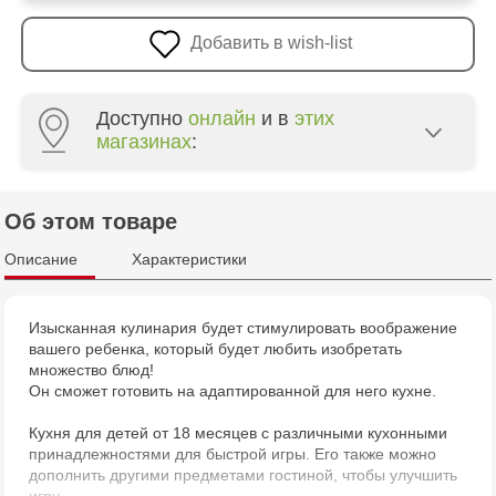
Добавить в wish-list
Доступно
онлайн
и в
этих
магазинах
:
Multistore Poșta Veche - str. Socoleni, 7
Об этом товаре
Multistore Centru - bd. Cantemir, 6
Описание
Характеристики
Jucarenia Buiucani Alfa
Изысканная кулинария будет стимулировать воображение
вашего ребенка, который будет любить изобретать
Jucărenia Rîșcani - bd. Moscova, 2
множество блюд!
Он сможет готовить на адаптированной для него кухне.
Jucărenia Bălți - str. Alexandru Cel Bun, 5
Кухня для детей от 18 месяцев с различными кухонными
принадлежностями для быстрой игры. Его также можно
Jucărenia Cahul - str. Ștefan cel Mare, 29А
дополнить другими предметами гостиной, чтобы улучшить