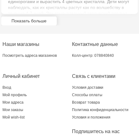
единорогами и вырастить 4 цветных кристалла. Дети могут
наблюдать, как их кристаллы растут как по волшебству в
Multistore Telecentru - str. N. Testemițanu
течение 4-7 дней. Это замечательный творческий продукт
для детей, которые любят науку и единорогов.
Показать больше
Multistore Soroca - bd. Ștefan cel Mare, 110
Набор 4M Magical Unicorn Crystal Terrarium Kit содержит: 2
фигурки единорогов, 1 цветную наклейку, 2 белых
Jucărenia Bălți- EviMall, et2
кристаллических соединения, 3 красителя, 1 белое
Наши магазины
Контактные данные
семенное соединение, 1 миску и ложку для
перемешивания, прозрачные стаканчики для выращивания
MultiStore Căușeni- str. Iurii Gagarin 24
Посмотреть адреса магазинов
Колл-центр: 078840840
(1 большой, 1 средний и 2 маленьких), 1 поддон для
террариума с крышкой, кольцеобразные шаблоны и
подробную инструкцию.
Личный кабинет
Связь с клиентами
Вход
Условия доставки
Мой профиль
Способы оплаты
Мои адреса
Возврат товара
Мои заказы
Политика конфиденциальности
Мой wish-list
Условия и положения
Подпишитесь на нас