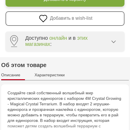
Добавить в wish-list
Доступно
онлайн
и в
этих
магазинах
:
Multistore Poșta Veche - str. Socoleni, 7
Об этом товаре
Multistore Centru - bd. Cantemir, 6
Описание
Характеристики
Jucărenia Rîșcani - bd. Moscova, 2
Создайте свой собственный волшебный мир
кристаллических единорогов с набором 4M Crystal Growing
Jucarenia Buiucani Alfa
- Magical Crystal Terrarium. В набор входят 2 игрушки-
единорога и прозрачная наклейка с единорогом, которую
Jucărenia Cahul - str. Ștefan cel Mare, 29А
можно добавить в террариум, чтобы превратить его в рай
для единорогов. В набор входит инструкция, которая
поможет детям создать волшебный террариум с
Jucarenia Ciocana - bd.Mircea cel Bătrân, 39