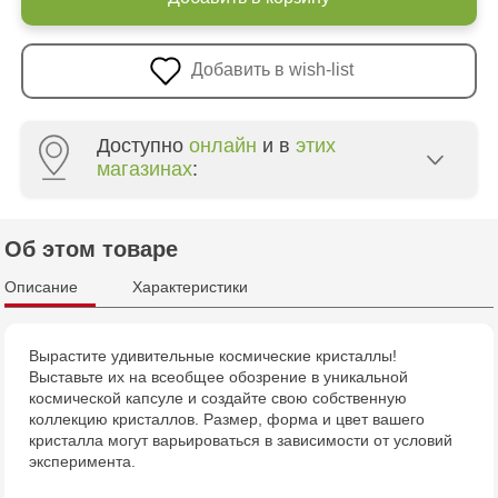
Добавить в wish-list
Доступно
онлайн
и в
этих
магазинах
:
Multistore Poșta Veche - str. Socoleni, 7
Об этом товаре
Multistore Centru - bd. Cantemir, 6
Описание
Характеристики
Jucarenia Buiucani Alfa
Вырастите удивительные космические кристаллы!
Выставьте их на всеобщее обозрение в уникальной
Jucărenia Rîșcani - bd. Moscova, 2
космической капсуле и создайте свою собственную
коллекцию кристаллов. Размер, форма и цвет вашего
Jucărenia Cahul - str. Ștefan cel Mare, 29А
кристалла могут варьироваться в зависимости от условий
эксперимента.
Jucarenia Ciocana - bd.Mircea cel Bătrân, 39