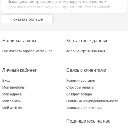
Выращивание кристаллов стимулирует творчество и
улучшает усвоение научных принципов. Это отличный
Multistore Telecentru - str. N. Testemițanu
учебный ресурс, который стимулирует умственное
развитие, творчество и поощряет естественное
Показать больше
любопытство детей.
Multistore Soroca - bd. Ștefan cel Mare, 110
Содержимое: 1 пакет белого кристаллического
MultiStore Căușeni- str. Iurii Gagarin 24
соединения, 1 пакет синего красителя, 1 подставка для
Наши магазины
Контактные данные
кристаллов, 1 миска для перемешивания, 1 ложка для
перемешивания, 1 крышка для витрины, 1 цветная
Посмотреть адреса магазинов
Колл-центр: 078840840
обертка, 1 круглая картонная крышка, 1 контейнер и
подробные инструкции.
Личный кабинет
Связь с клиентами
Вход
Условия доставки
Мой профиль
Способы оплаты
Мои адреса
Возврат товара
Мои заказы
Политика конфиденциальности
Мой wish-list
Условия и положения
Подпишитесь на нас