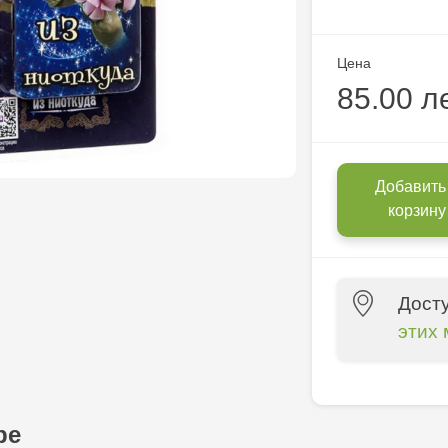
Цена
85.00 л
Добавить
корзину
Дост
этих 
Multistore C
6
ре