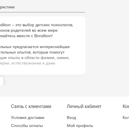
ристики
dibon – это выбор детских психологов,
онов родителей во всем мире.
екайтесь вместе с Bondibon!
льных предлагается интереснейшая
тельных опытов, которые помогут
щие опыты в области физики, химии,
ерии, естествознании и даже
аеты из ниоткуда с набором фокусов от
Связь с клиентами
Личный кабинет
Ко
Условия доставки
Вход
Кол
Способы оплаты
Мой профиль