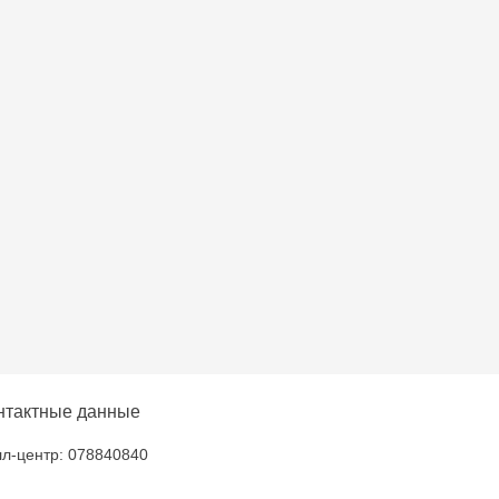
нтактные данные
л-центр: 078840840