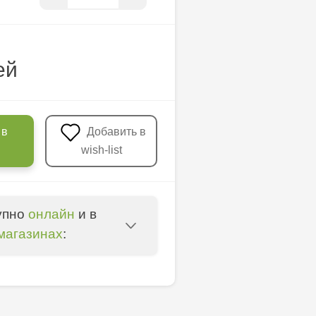
ей
 в
Добавить в
wish-list
упно
онлайн
и в
магазинах
:
entru - bd. Cantemir,