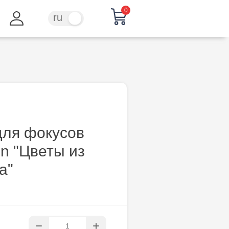
0
ru
ro
для фокусов
n "Цветы из
а"