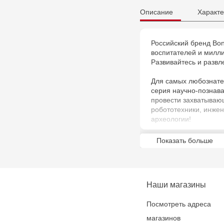
Описание
Характе
Российский бренд Bon
воспитателей и милли
Развивайтесь и развл
Для самых любознате
серия научно-познава
провести захватываю
робототехники, инжен
археологии!
Научись доставать цв
Показать больше
Bondibon!
Наши магазины
Посмотреть адреса
магазинов