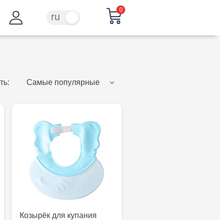
0
ru
ro
ть:
Самые популярные
Козырёк для купания