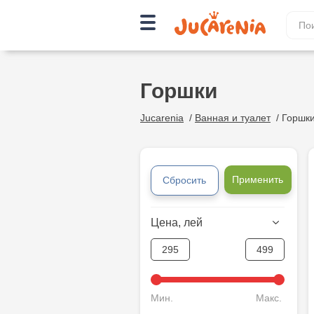
Горшки
Jucarenia
/
Ванная и туалет
/
Горшк
Применить
Сбросить
Цена, лей
Мин.
Макс.