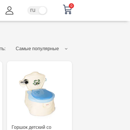
0
ru
ro
ть:
Самые популярные
Горшок детский со