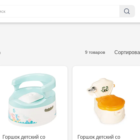
9 товаров
Сортирова
и
Горшок детский со
Горшок детский со