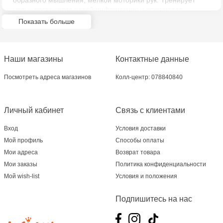
образного мышления, мелкой моторики рук. Тренирует
Jucarenia Ciocana - bd.Mircea cel Bătrân, 39
навык восприятия новой информации и расширяет
кругозор и обогащает внутренний мир ребенка.
Показать больше
Тематическая яркая модель из качественного безопасного
Multistore Telecentru - str. N. Testemițanu
материала идеально и легко собирается вручную, без
использования дополнительных инструментов. Отличный
Multistore Soroca - bd. Ștefan cel Mare, 110
подарок любому ребенку.
Наши магазины
Контактные данные
Jucărenia Bălți- EviMall, et2
Посмотреть адреса магазинов
Колл-центр: 078840840
MultiStore Căușeni- str. Iurii Gagarin 24
Личный кабинет
Связь с клиентами
Вход
Условия доставки
Мой профиль
Способы оплаты
Мои адреса
Возврат товара
Мои заказы
Политика конфиденциальности
Мой wish-list
Условия и положения
Подпишитесь на нас