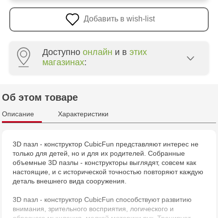
Добавить в wish-list
Доступно
онлайн
и в
этих
магазинах
:
Multistore Poșta Veche - str. Socoleni, 7
Об этом товаре
Multistore Centru - bd. Cantemir, 6
Описание
Характеристики
Jucărenia Rîșcani - bd. Moscova, 2
3D пазл - конструктор CubicFun представляют интерес не
только для детей, но и для их родителей. Собранные
Jucarenia Buiucani Alfa
объемные 3D пазлы - конструкторы выглядят, совсем как
настоящие, и с исторической точностью повторяют каждую
Jucărenia Bălți - str. Alexandru Cel Bun, 5
деталь внешнего вида сооружения.
3D пазл - конструктор CubicFun способствуют развитию
Jucărenia Cahul - str. Ștefan cel Mare, 29А
внимания, зрительного восприятия, логического и