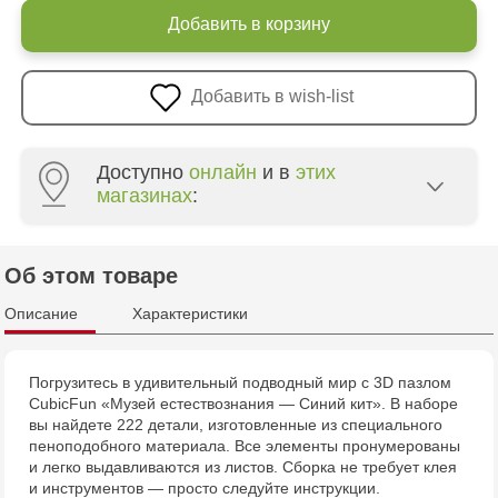
Добавить в корзину
Добавить в wish-list
Доступно
онлайн
и в
этих
магазинах
:
Multistore Poșta Veche - str. Socoleni, 7
Об этом товаре
Multistore Centru - bd. Cantemir, 6
Описание
Характеристики
Jucărenia Rîșcani - bd. Moscova, 2
Погрузитесь в удивительный подводный мир с 3D пазлом
CubicFun «Музей естествознания — Синий кит». В наборе
Jucarenia Buiucani Alfa
вы найдете 222 детали, изготовленные из специального
пеноподобного материала. Все элементы пронумерованы
Jucărenia Bălți - str. Alexandru Cel Bun, 5
и легко выдавливаются из листов. Сборка не требует клея
и инструментов — просто следуйте инструкции.