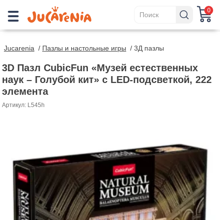
0
Jucarenia
/
Пазлы и настольные игры
/
3Д пазлы
3D Пазл CubicFun «Музей естественных
наук – Голубой кит» с LED-подсветкой, 222
элемента
Артикул: L545h