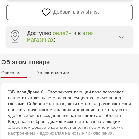
Добавить в wish-list
Доступно
онлайн
и в
этих
магазинах
:
Multistore Poșta Veche - str. Socoleni, 7
Об этом товаре
Multistore Centru - bd. Cantemir, 6
Описание
Характеристики
Jucarenia Buiucani Alfa
"3D-пазл Дракон" - Этот захватывающий пазл позволяет
воплотить в жизнь легендарное существо прямо перед
Jucărenia Rîșcani - bd. Moscova, 2
глазами. Собирая этот пазл, дети не только развивают свои
навыки логического мышления и терпения, но и получают
Jucarenia Ciocana - bd.Mircea cel Bătrân, 39
удовольствие от создания впечатляющего арт-объекта.
Когда пазл собран, дракон может стать впечатляющим
элементом декора в комнате, наполняя ее мистическим
Multistore Telecentru - str. N. Testemițanu
настроением и вдохновляя на новые приключения.