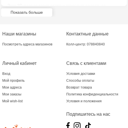
Multistore Soroca - bd. Ștefan cel Mare, 110
Этот 3D-пазл подарит детям и взрослым радость от
творчества и достижения, а также станет отличным
Показать больше
способом провести время в кругу семьи или с друзьями.
Jucărenia Bălți- EviMall, et2
MultiStore Căușeni- str. Iurii Gagarin 24
Наши магазины
Контактные данные
Посмотреть адреса магазинов
Колл-центр: 078840840
Личный кабинет
Связь с клиентами
Вход
Условия доставки
Мой профиль
Способы оплаты
Мои адреса
Возврат товара
Мои заказы
Политика конфиденциальности
Мой wish-list
Условия и положения
Подпишитесь на нас