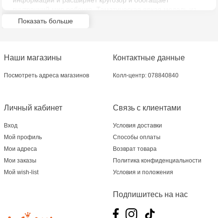
информации и расширяет кругозор и обогащает
внутренний мир ребенка. Тематическая яркая модель из
качественного безопасного материала идеально и легко
Показать больше
собирается вручную, без использования дополнительных
инструментов. Отличный подарок любому ребенку.
Наши магазины
Контактные данные
Посмотреть адреса магазинов
Колл-центр: 078840840
Личный кабинет
Связь с клиентами
Вход
Условия доставки
Мой профиль
Способы оплаты
Мои адреса
Возврат товара
Мои заказы
Политика конфиденциальности
Мой wish-list
Условия и положения
Подпишитесь на нас