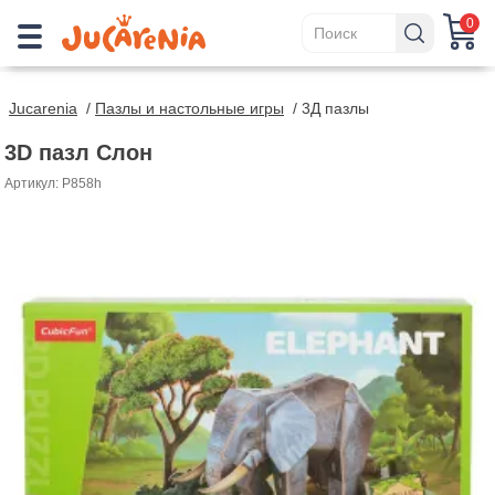
0
Jucarenia
/
Пазлы и настольные игры
/
3Д пазлы
3D пазл Слон
Артикул: P858h