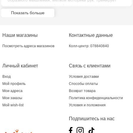
образного мышления, мелкой моторики рук. Тренирует
навык восприятия новой информации и расширяет
кругозор и обогащает внутренний мир ребенка.
Показать больше
Тематическая яркая модель из качественного безопасного
материала идеально и легко собирается вручную, без
использования дополнительных инструментов. Отличный
подарок любому ребенку.
Наши магазины
Контактные данные
Посмотреть адреса магазинов
Колл-центр: 078840840
Личный кабинет
Связь с клиентами
Вход
Условия доставки
Мой профиль
Способы оплаты
Мои адреса
Возврат товара
Мои заказы
Политика конфиденциальности
Мой wish-list
Условия и положения
Подпишитесь на нас