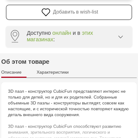
Добавить в wish-list
Доступно
онлайн
и в
этих
магазинах
:
Multistore Poșta Veche - str. Socoleni, 7
Об этом товаре
Multistore Centru - bd. Cantemir, 6
Описание
Характеристики
Jucărenia Bălți - str. Alexandru Cel Bun, 5
3D пазл - конструктор CubicFun представляют интерес не
только для детей, но и для их родителей. Собранные
Jucărenia Cahul - str. Ștefan cel Mare, 29А
объемные 3D пазлы - конструкторы выглядят, совсем как
настоящие, и с исторической точностью повторяют каждую
Multistore Telecentru - str. N. Testemițanu
деталь внешнего вида сооружения.
3D пазл - конструктор CubicFun способствуют развитию
внимания, зрительного восприятия, логического и