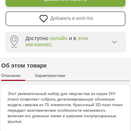
Добавить в wish-list
Доступно
онлайн
и в
этих
магазинах
:
Multistore Poșta Veche - str. Socoleni, 7
Об этом товаре
Multistore Centru - bd. Cantemir, 6
Описание
Характеристики
Jucarenia Buiucani Alfa
Этот увлекательный набор для творчества из серии DIY
Insect позволяет собрать детализированную объемную
Jucărenia Rîșcani - bd. Moscova, 2
модель сверчка из 75 элементов. Красочный 3D-пазл точно
передает анатомические особенности насекомого,
Jucărenia Bălți - str. Alexandru Cel Bun, 5
включая его длинные лапки и широкие полупрозрачные
крылья.
Jucărenia Cahul - str. Ștefan cel Mare, 29А