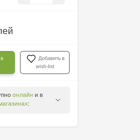
лей
 в
Добавить в
wish-list
упно
онлайн
и в
магазинах
:
oșta Veche - str.