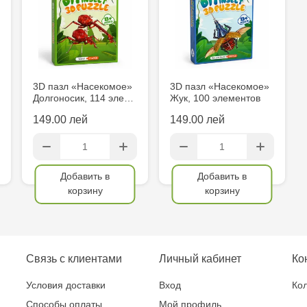
Testemițan
Multistore S
Mare, 110
3D пазл «Насекомое»
3D пазл «Насекомое»
Долгоносик, 114 эле…
Жук, 100 элементов
Jucărenia Bă
149.00 лей
149.00 лей
MultiStore C
Gagarin 24
Добавить в
Добавить в
корзину
корзину
Связь с клиентами
Личный кабинет
Ко
Условия доставки
Вход
Кол
Способы оплаты
Мой профиль