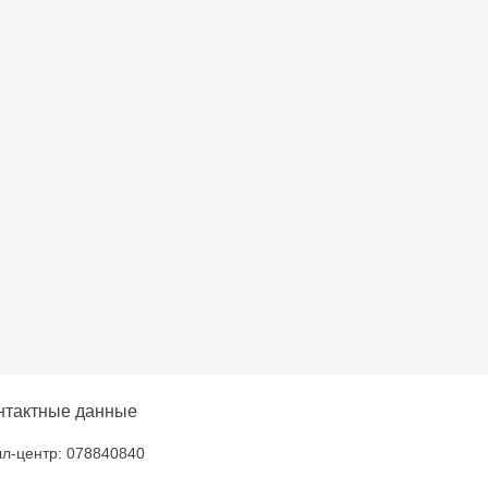
u
oroca - bd. Ștefan cel
lți- EviMall, et2
ăușeni- str. Iurii
нтактные данные
л-центр: 078840840