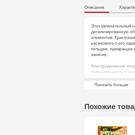
Описание
Характе
Этот увлекательный н
детализированную об
элементов. Красочны
насекомого с его ха
тельцем, превращая с
занятие.
Конструирование мод
внимательность и ло
восьми лет. Готовая 
оригинальным украше
Показать больше
пополнением коллекц
Похожие тов