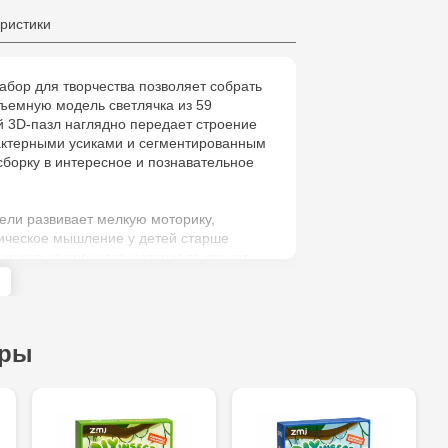
Multistore C
ристики
6
абор для творчества позволяет собрать
Jucarenia B
ъемную модель светлячка из 59
й 3D-пазл наглядно передает строение
Jucărenia R
рактерными усиками и сегментированным
борку в интересное и познавательное
2
Jucărenia Bă
ели развивает мелкую моторику,
гическое мышление у детей старше
Cel Bun, 5
фигурка из прочного материала станет
нием интерьера или отличным
Jucărenia Ca
ии для юных любителей природы.
Mare, 29А
ары
Jucarenia C
Bătrân, 39
Multistore T