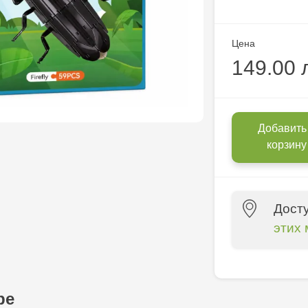
Цена
149.00 
Добавить
корзину
Дост
этих 
Multistore P
Socoleni, 7
ре