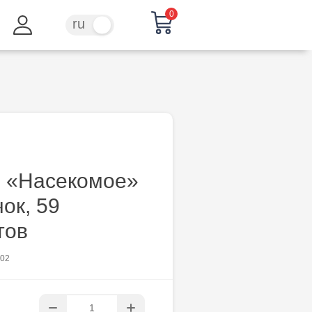
0
ru
ro
л «Насекомое»
ок, 59
тов
002