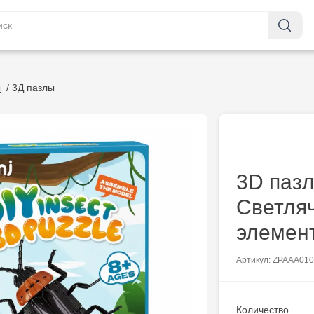
ы
/
3Д пазлы
3D паз
Светляч
элемен
Артикул: ZPAAA01
Количество