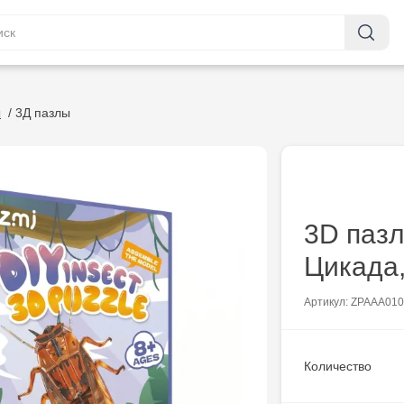
ы
/
3Д пазлы
3D паз
Цикада,
Артикул: ZPAAA01
Количество