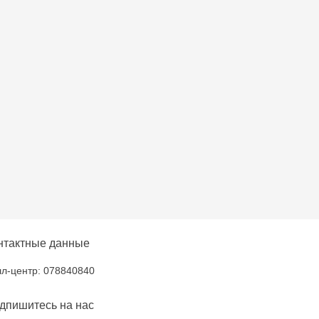
oroca - bd. Ștefan cel
lți- EviMall, et2
ăușeni- str. Iurii
нтактные данные
л-центр: 078840840
дпишитесь на нас