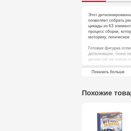
Этот детализированн
позволяет собрать р
цикады из 63 элемент
процесс сборки, кот
моторику, логическое
Готовая фигурка отли
детализации, точно п
делает её не только 
объектом для украше
тематической коллекц
Показать больше
Похожие тов