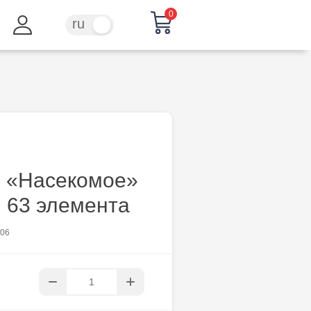
0
ru
ro
л «Насекомое»
 63 элемента
006