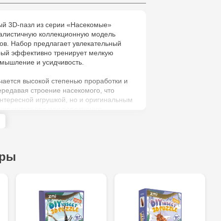
6
ый 3D-пазл из серии «Насекомые»
Jucarenia B
еалистичную коллекционную модель
ов. Набор предлагает увлекательный
Jucărenia R
орый эффективно тренирует мелкую
 мышление и усидчивость.
2
чается высокой степенью проработки и
Jucărenia Bă
ередавая строение насекомого, что
интересной игрушкой, но и оригинальным
Cel Bun, 5
ния интерьера или пополнения
ии.
Jucărenia Ca
Mare, 29А
ары
Jucarenia C
Bătrân, 39
Multistore T
Testemițan