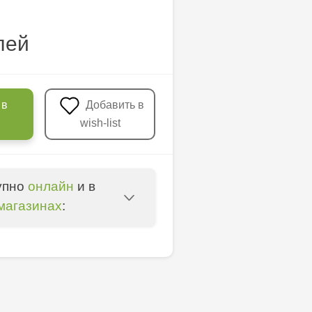
лей
 в
Добавить в
wish-list
упно
онлайн
и в
магазинах
:
oșta Veche - str.
entru - bd. Cantemir,