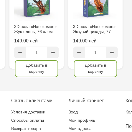
Multistore S
Mare, 110
3D пазл «Насекомое»
3D пазл «Насекомое»
Жук-олень, 76 элем…
Экзувий цикады, 77 …
Jucărenia Bă
149.00 лей
149.00 лей
MultiStore C
Gagarin 24
Добавить в
Добавить в
корзину
корзину
Связь с клиентами
Личный кабинет
Ко
Условия доставки
Вход
Кол
Способы оплаты
Мой профиль
По
Возврат товара
Мои адреса