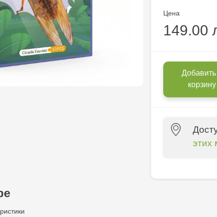
Цена
149.00 
Добавить
корзину
Дост
этих 
Multistore P
Socoleni, 7
ре
Multistore C
ристики