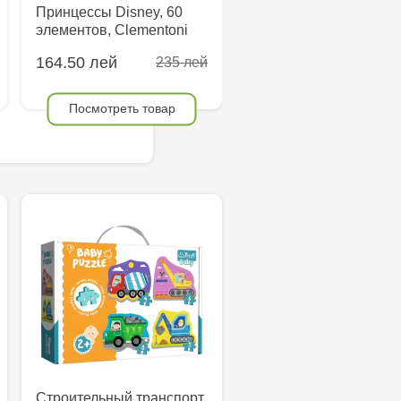
Принцессы Disney, 60
Приключение, 1000
элементов, Clementoni
элементов, Clementon
164.50 лей
117.50 лей
235 лей
235 
Посмотреть товар
Посмотреть товар
Строительный транспорт,