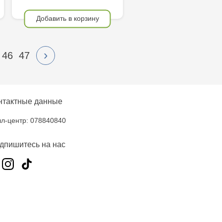
Добавить в корзину
›
46
47
нтактные данные
л-центр: 078840840
дпишитесь на нас