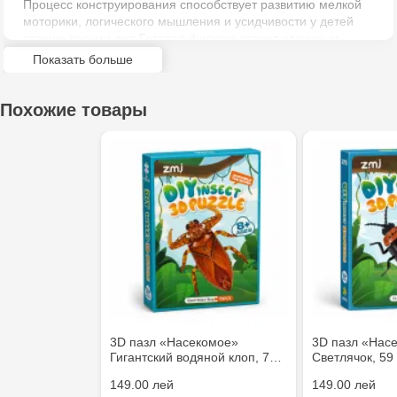
Процесс конструирования способствует развитию мелкой
моторики, логического мышления и усидчивости у детей
Jucarenia Ciocana - bd.Mircea cel Bătrân, 39
старше восьми лет. Готовая фигурка станет отличным
дополнением коллекции или оригинальным элементом
Показать больше
декора, знакомящим с удивительным миром природы.
Multistore Telecentru - str. N. Testemițanu
Похожие товары
Multistore Soroca - bd. Ștefan cel Mare, 110
Jucărenia Bălți- EviMall, et2
MultiStore Căușeni- str. Iurii Gagarin 24
3D пазл «Насекомое»
3D пазл «Нас
Гигантский водяной клоп, 7…
Светлячок, 59
149.00 лей
149.00 лей