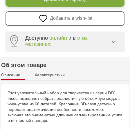
Добавить в wish-list
Доступно
онлайн
и в
этих
магазинах
:
Multistore Poșta Veche - str. Socoleni, 7
Об этом товаре
Multistore Centru - bd. Cantemir, 6
Описание
Характеристики
Jucarenia Buiucani Alfa
Этот увлекательный набор для творчества из серии DIY
Insect позволяет собрать реалистичную объемную модель
Jucărenia Rîșcani - bd. Moscova, 2
жука-усача из 66 деталей. Красочный 3D-пазл детально
передает анатомические особенности насекомого,
Jucărenia Bălți - str. Alexandru Cel Bun, 5
включая его знаменитые длинные сегментированные усики
и пятнистый панцирь.
Jucărenia Cahul - str. Ștefan cel Mare, 29А