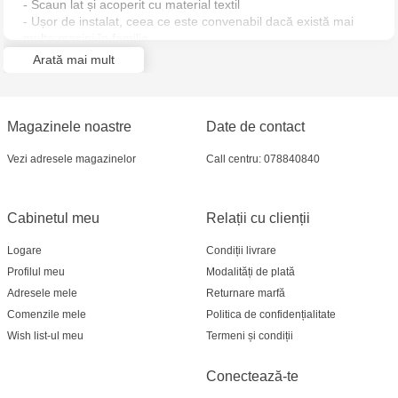
- Scaun lat și acoperit cu material textil
- Ușor de instalat, ceea ce este convenabil dacă există mai
Jucarenia Ciocana - bd.Mircea cel Bătrân, 39
multe mașini în familie
- Design frumos
Arată mai mult
- Grupa: 2-3 (15-36 kg);
Multistore Telecentru - str. N. Testemițanu
- Dimensiuni externe: 43x34x18cm;
- Greutate: 1,2 kg.
Multistore Soroca - bd. Ștefan cel Mare, 110
Magazinele noastre
Date de contact
Jucărenia Bălți- EviMall, et2
Vezi adresele magazinelor
Call centru: 078840840
MultiStore Căușeni- str. Iurii Gagarin 24
Cabinetul meu
Relații cu clienții
Logare
Condiții livrare
Profilul meu
Modalități de plată
Adresele mele
Returnare marfă
Comenzile mele
Politica de confidențialitate
Wish list-ul meu
Termeni și condiții
Conectează-te