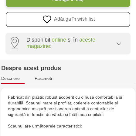
Adăuga în wish list
Disponibil
online
și în
aceste
magazine
:
Multistore Poșta Veche - str. Socoleni, 7
Despre acest produs
Multistore Centru - bd. Cantemir, 6
Descriere
Parametri
Jucarenia Buiucani Alfa
Fabricat din plastic robust acoperit cu o husă confortabilă și
durabilă. Scaunul mare și profilat, cotierele confortabile și
Jucărenia Rîșcani - bd. Moscova, 2
ergonomice asigură poziționarea optimă a centurilor de
siguranță în funcție de vârsta și înălțimea copilului.
Jucărenia Bălți - str. Alexandru Cel Bun, 5
Scaunul are următoarele caracteristici:
Jucărenia Cahul - str. Ștefan cel Mare, 29А