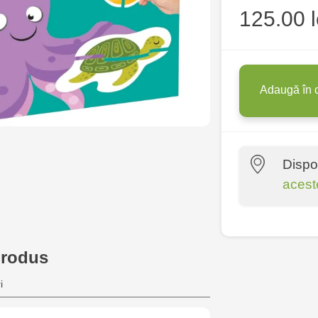
125.00 l
Adaugă în 
Dispo
acest
Multistore P
Socoleni, 7
produs
Multistore C
i
6