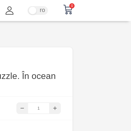
0
ru
ro
zzle. În ocean