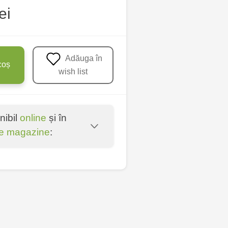
ei
Adăuga în
coș
wish list
nibil
online
și în
e magazine
:
oșta Veche - str.
entru - bd. Cantemir,