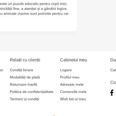
ste un puzzle educativ pentru copii mici.
Jucarenia B
icității fine, a atenției și a gândirii logice.
e cu animale marine sunt potrivite pentru cei
Jucărenia Bă
Cel Bun, 5
Jucărenia Ca
Mare, 29А
Jucarenia C
Relații cu clienții
Cabinetul meu
Dat
Bătrân, 39
or
Condiții livrare
Logare
Cal
Multistore T
Modalități de plată
Profilul meu
Co
Testemițan
Returnare marfă
Adresele mele
Politica de confidențialitate
Comenzile mele
Multistore S
Termeni și condiții
Wish list-ul meu
Mare, 110