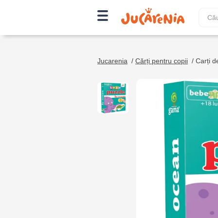
Jucarenia
/
Cărți pentru copii
/
Carți de