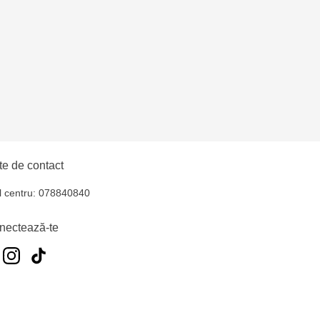
uiucani Alfa
lți - str. Alexandru
hul - str. Ștefan cel
iocana - bd.Mircea cel
e de contact
l centru: 078840840
elecentru - str. N.
nectează-te
u
oroca - bd. Ștefan cel