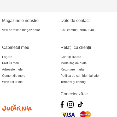
Magazinele noastre
Date de contact
Vezi adresele magazinelor
Call centru: 078840840
Cabinetul meu
Relații cu clienții
Logare
Condiții livrare
Profilul meu
Modalități de plată
Adresele mele
Returnare marfă
Comenzile mele
Politica de confidențialitate
Wish list-ul meu
Termeni și condiții
Conectează-te