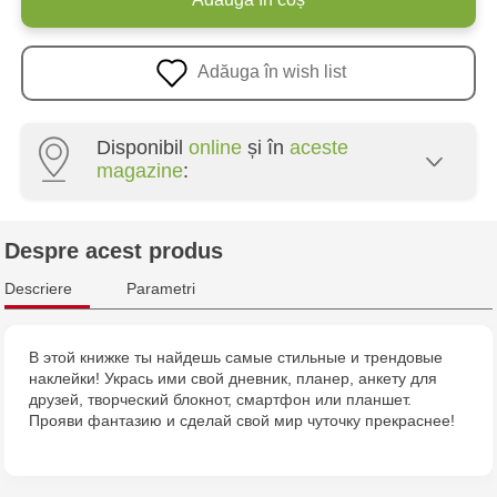
Adăuga în wish list
Disponibil
online
și în
aceste
magazine
:
Multistore Centru - bd. Cantemir, 6
Despre acest produs
Jucărenia Bălți - str. Alexandru Cel Bun, 5
Descriere
Parametri
Multistore Telecentru - str. N. Testemițanu
В этой книжке ты найдешь самые стильные и трендовые
наклейки! Укрась ими свой дневник, планер, анкету для
друзей, творческий блокнот, смартфон или планшет.
Прояви фантазию и сделай свой мир чуточку прекраснее!