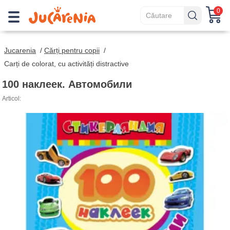
0
Jucarenia
/
Cărți pentru copii
/
Carți de colorat, cu activități distractive
100 наклеек. Автомобили
Articol: