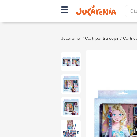
Jucarenia
/
Cărți pentru copii
/
Carți de