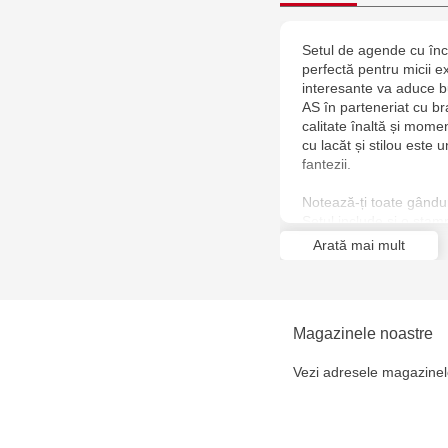
Setul de agende cu în
perfectă pentru micii e
interesante va aduce bu
AS în parteneriat cu b
calitate înaltă și mome
cu lacăt și stilou este 
fantezii.
Notează-ți toate gânduri
Setul include și o ștamp
decora jurnalul. Oferă-i
Arată mai mult
nu doar un cadou util, ci
Magazinele noastre
Vezi adresele magazinel