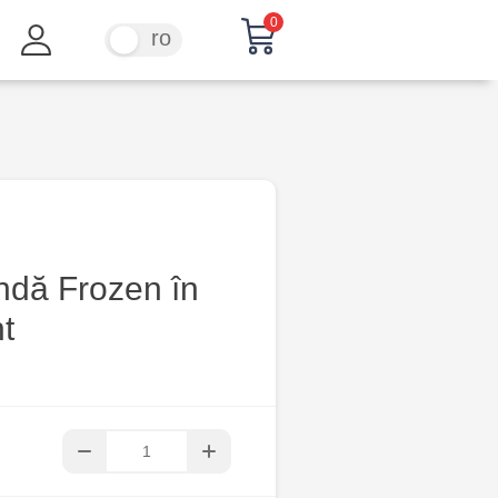
0
ru
ro
ndă Frozen în
t