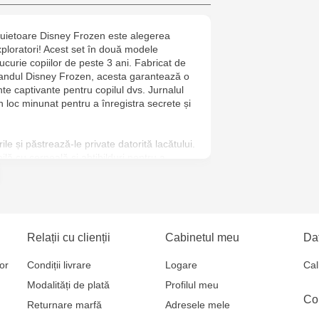
6
cuietoare Disney Frozen este alegerea
Jucarenia B
xploratori! Acest set în două modele
curie copiilor de peste 3 ani. Fabricat de
Jucărenia R
randul Disney Frozen, acesta garantează o
nte captivante pentru copilul dvs. Jurnalul
2
un loc minunat pentru a înregistra secrete și
Jucărenia Bă
le și păstrează-le private datorită lacătului.
Cel Bun, 5
ilă cu cerneală și abțibilduri pentru a
 copilului tău un jurnal unic care va deveni
Jucărenia Ca
 și unul distractiv!
Mare, 29А
Jucarenia C
Relații cu clienții
Cabinetul meu
Dat
Bătrân, 39
or
Condiții livrare
Logare
Cal
Modalități de plată
Profilul meu
Multistore T
Co
Returnare marfă
Adresele mele
Testemițan