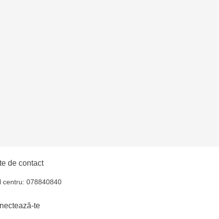
uiucani Alfa
îșcani - bd. Moscova,
lți - str. Alexandru
hul - str. Ștefan cel
iocana - bd.Mircea cel
e de contact
l centru: 078840840
elecentru - str. N.
nectează-te
u