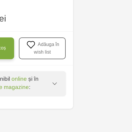
ei
Adăuga în
coș
wish list
nibil
online
și în
e magazine
:
oșta Veche - str.
entru - bd. Cantemir,