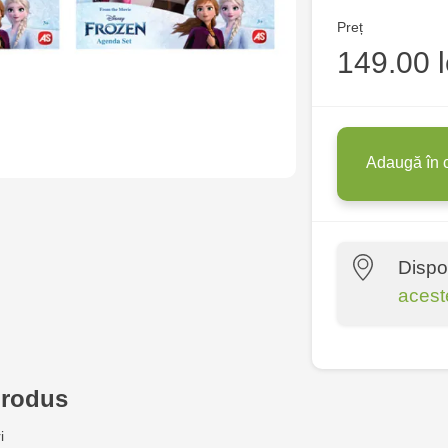
Preț
149.00 l
Adaugă în 
Dispo
acest
Multistore P
Socoleni, 7
produs
Multistore C
i