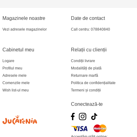
Magazinele noastre
Date de contact
Vezi adresele magazinelor
Call centru: 078840840
Cabinetul meu
Relații cu clienții
Logare
Condiții livrare
Profilul meu
Modalități de plată
Adresele mele
Returnare marfă
Comenzile mele
Politica de confidențialitate
Wish list-ul meu
Termeni și condiții
Conectează-te
Acceptăm plăți online: