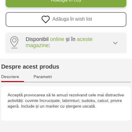
Adăuga în wish list
Disponibil
online
și în
aceste
magazine
:
Multistore Poșta Veche - str. Socoleni, 7
Despre acest produs
Multistore Centru - bd. Cantemir, 6
Descriere
Parametri
Jucărenia Bălți - str. Alexandru Cel Bun, 5
Acceptă provocarea să te amuzi rezolvand cele mai distractive
activități: cuvinte încrucișate, labirinturi, sudoku, calcul, privire
Jucărenia Cahul - str. Ștefan cel Mare, 29А
ageră. Include și un marker cu ștergere uscată.
Multistore Telecentru - str. N. Testemițanu