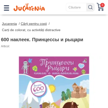
0
Jucarenia
/
Cărți pentru copii
/
Carți de colorat, cu activități distractive
600 наклеек. Принцессы и рыцари
Articol: