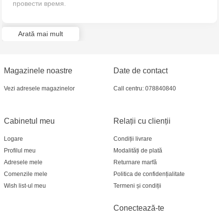
провести время.
Multistore Telecentru - str. N. Testemițanu
Arată mai mult
Multistore Soroca - bd. Ștefan cel Mare, 110
MultiStore Căușeni- str. Iurii Gagarin 24
Magazinele noastre
Date de contact
Vezi adresele magazinelor
Call centru: 078840840
Cabinetul meu
Relații cu clienții
Logare
Condiții livrare
Profilul meu
Modalități de plată
Adresele mele
Returnare marfă
Comenzile mele
Politica de confidențialitate
Wish list-ul meu
Termeni și condiții
Conectează-te