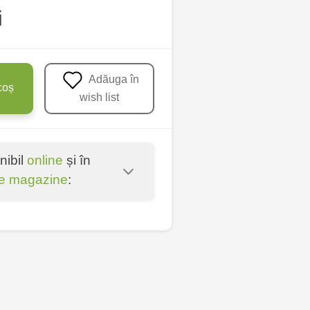
i
Adăuga în
coș
wish list
nibil
online
și în
e magazine
:
oșta Veche - str.
entru - bd. Cantemir,