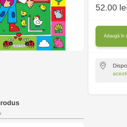
52.00 le
Adaugă în 
Dispo
acest
Multistore P
Socoleni, 7
produs
Multistore C
i
6