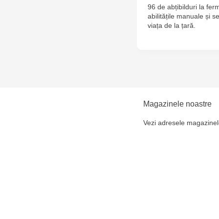
96 de abțibilduri la fer
abilitățile manuale și 
viața de la țară.
Magazinele noastre
Vezi adresele magazinel