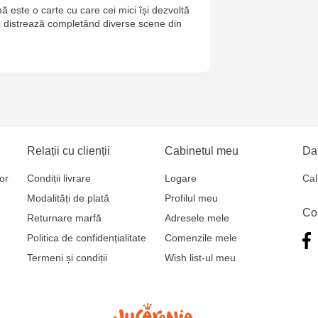
mă este o carte cu care cei mici își dezvoltă
Jucarenia B
se distrează completând diverse scene din
Multistore T
Testemițan
Multistore S
Mare, 110
Relații cu clienții
Cabinetul meu
Dat
MultiStore C
Gagarin 24
or
Condiții livrare
Logare
Cal
Modalități de plată
Profilul meu
Co
Returnare marfă
Adresele mele
Politica de confidențialitate
Comenzile mele
Termeni și condiții
Wish list-ul meu