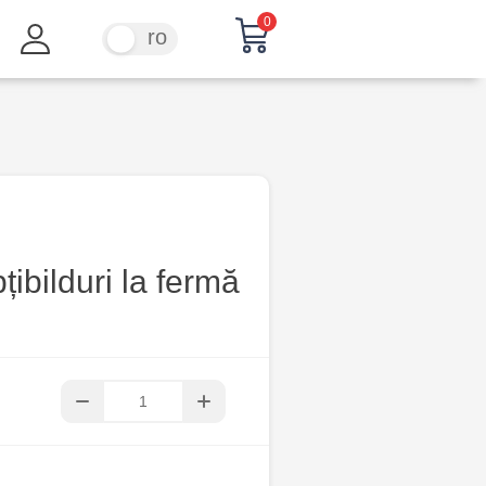
0
ru
ro
țibilduri la fermă