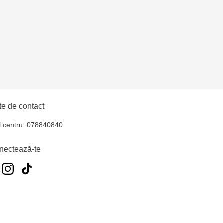
uiucani Alfa
elecentru - str. N.
u
oroca - bd. Ștefan cel
e de contact
ăușeni- str. Iurii
l centru: 078840840
nectează-te