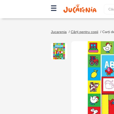
Jucarenia
/
Cărți pentru copii
/
Carți de