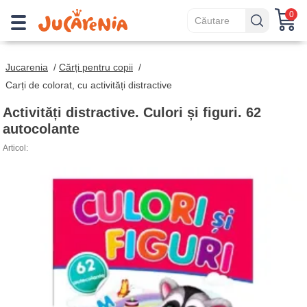
0
Jucarenia
/
Cărți pentru copii
/
Carți de colorat, cu activități distractive
Activități distractive. Culori și figuri. 62
autocolante
Articol: