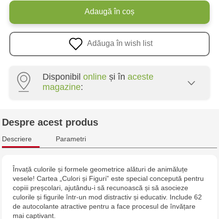
Adaugă în coș
Adăuga în wish list
Disponibil
online
și în
aceste
magazine
:
Multistore Poșta Veche - str. Socoleni, 7
Despre acest produs
Multistore Centru - bd. Cantemir, 6
Descriere
Parametri
Jucărenia Bălți - str. Alexandru Cel Bun, 5
Învață culorile și formele geometrice alături de animăluțe
vesele! Cartea „Culori și Figuri” este special concepută pentru
Jucărenia Cahul - str. Ștefan cel Mare, 29А
copiii preșcolari, ajutându-i să recunoască și să asocieze
culorile și figurile într-un mod distractiv și educativ. Include 62
Multistore Telecentru - str. N. Testemițanu
de autocolante atractive pentru a face procesul de învățare
mai captivant.