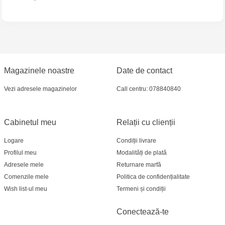
Multistore Soroca - bd. Ștefan cel Mare, 110
MultiStore Căușeni- str. Iurii Gagarin 24
Magazinele noastre
Date de contact
Vezi adresele magazinelor
Call centru: 078840840
Cabinetul meu
Relații cu clienții
Logare
Condiții livrare
Profilul meu
Modalități de plată
Adresele mele
Returnare marfă
Comenzile mele
Politica de confidențialitate
Wish list-ul meu
Termeni și condiții
Conectează-te